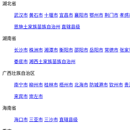
湖北省
武汉市
黄石市
十堰市
宜昌市
襄阳市
鄂州市
荆门市
孝感
恩施土家族苗族自治州
直辖县级
湖南省
长沙市
株洲市
湘潭市
衡阳市
邵阳市
岳阳市
常德市
张家
娄底市
湘西土家族苗族自治州
广西壮族自治区
南宁市
柳州市
桂林市
梧州市
北海市
防城港市
钦州市
贵
来宾市
崇左市
海南省
海口市
三亚市
三沙市
直辖县级