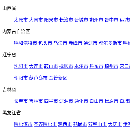
山西省
太原市
大同市
阳泉市
长治市
晋城市
朔州市
晋中市
运城
内蒙古自治区
呼和浩特市
包头市
乌海市
赤峰市
通辽市
鄂尔多斯市
呼
辽宁省
沈阳市
大连市
鞍山市
抚顺市
本溪市
丹东市
锦州市
营口
朝阳市
葫芦岛市
金普新区
吉林省
长春市
吉林市
四平市
辽源市
通化市
白山市
松原市
白城
黑龙江省
哈尔滨市
齐齐哈尔市
鸡西市
鹤岗市
双鸭山市
大庆市
伊