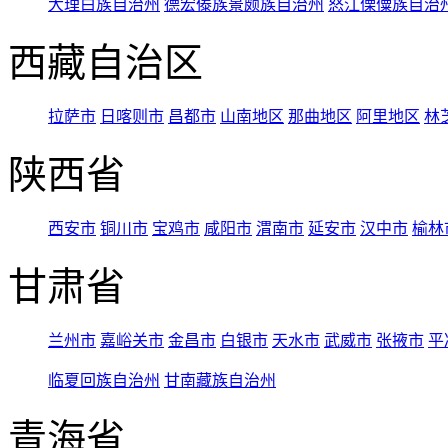
大理白族自治州
德宏傣族景颇族自治州
怒江傈僳族自治
西藏自治区
拉萨市
日喀则市
昌都市
山南地区
那曲地区
阿里地区
林
陕西省
西安市
铜川市
宝鸡市
咸阳市
渭南市
延安市
汉中市
榆林
甘肃省
兰州市
嘉峪关市
金昌市
白银市
天水市
武威市
张掖市
平
临夏回族自治州
甘南藏族自治州
青海省