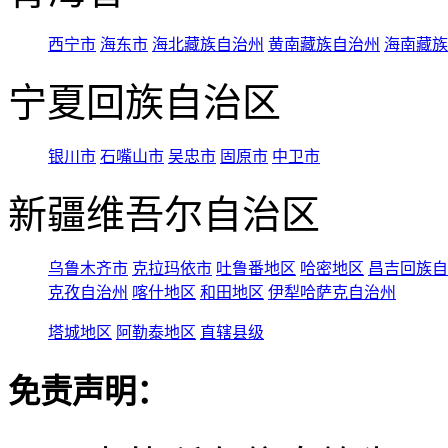
西宁市
海东市
海北藏族自治州
黄南藏族自治州
海南藏族
宁夏回族自治区
银川市
石嘴山市
吴忠市
固原市
中卫市
新疆维吾尔自治区
乌鲁木齐市
克拉玛依市
吐鲁番地区
哈密地区
昌吉回族自
克孜自治州
喀什地区
和田地区
伊犁哈萨克自治州
塔城地区
阿勒泰地区
直辖县级
免责声明：