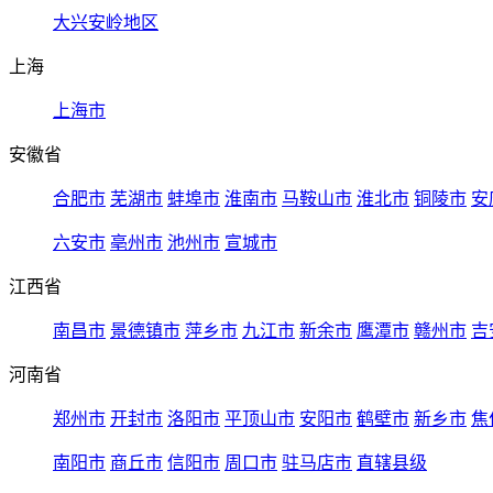
大兴安岭地区
上海
上海市
安徽省
合肥市
芜湖市
蚌埠市
淮南市
马鞍山市
淮北市
铜陵市
安
六安市
亳州市
池州市
宣城市
江西省
南昌市
景德镇市
萍乡市
九江市
新余市
鹰潭市
赣州市
吉
河南省
郑州市
开封市
洛阳市
平顶山市
安阳市
鹤壁市
新乡市
焦
南阳市
商丘市
信阳市
周口市
驻马店市
直辖县级