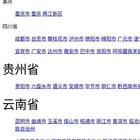
重庆
重庆市
重庆
两江新区
四川省
成都市
自贡市
攀枝花市
泸州市
德阳市
绵阳市
广元市
遂
宜宾市
广安市
达州市
雅安市
巴中市
资阳市
阿坝藏族羌
贵州省
贵阳市
六盘水市
遵义市
安顺市
毕节市
铜仁市
黔西南布
云南省
昆明市
曲靖市
玉溪市
保山市
昭通市
丽江市
普洱市
临沧
族自治州