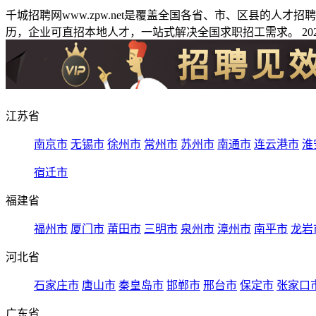
千城招聘网www.zpw.net是覆盖全国各省、市、区县的人
历，企业可直招本地人才，一站式解决全国求职招工需求。 2026
江苏省
南京市
无锡市
徐州市
常州市
苏州市
南通市
连云港市
淮
宿迁市
福建省
福州市
厦门市
莆田市
三明市
泉州市
漳州市
南平市
龙岩
河北省
石家庄市
唐山市
秦皇岛市
邯郸市
邢台市
保定市
张家口
广东省