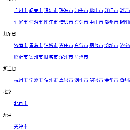
广州市
韶关市
深圳市
珠海市
汕头市
佛山市
江门市
湛江
汕尾市
河源市
阳江市
清远市
东莞市
中山市
潮州市
揭阳
山东省
济南市
青岛市
淄博市
枣庄市
东营市
烟台市
潍坊市
济宁
临沂市
德州市
聊城市
滨州市
菏泽市
浙江省
杭州市
宁波市
温州市
嘉兴市
湖州市
绍兴市
金华市
衢州
北京
北京市
天津
天津市