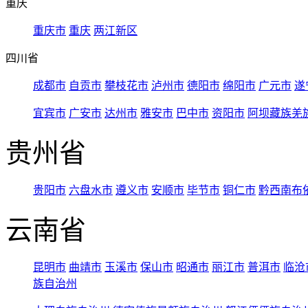
重庆
重庆市
重庆
两江新区
四川省
成都市
自贡市
攀枝花市
泸州市
德阳市
绵阳市
广元市
遂
宜宾市
广安市
达州市
雅安市
巴中市
资阳市
阿坝藏族羌
贵州省
贵阳市
六盘水市
遵义市
安顺市
毕节市
铜仁市
黔西南布
云南省
昆明市
曲靖市
玉溪市
保山市
昭通市
丽江市
普洱市
临沧
族自治州