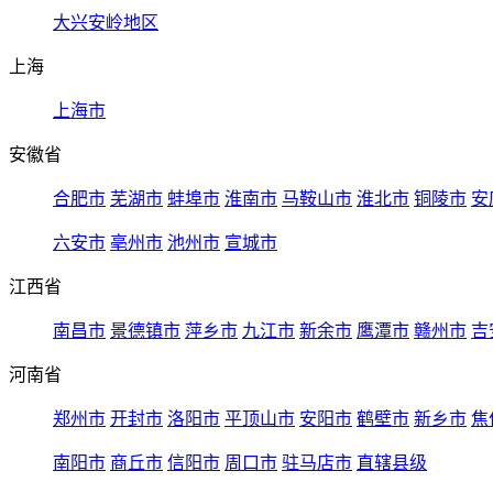
大兴安岭地区
上海
上海市
安徽省
合肥市
芜湖市
蚌埠市
淮南市
马鞍山市
淮北市
铜陵市
安
六安市
亳州市
池州市
宣城市
江西省
南昌市
景德镇市
萍乡市
九江市
新余市
鹰潭市
赣州市
吉
河南省
郑州市
开封市
洛阳市
平顶山市
安阳市
鹤壁市
新乡市
焦
南阳市
商丘市
信阳市
周口市
驻马店市
直辖县级