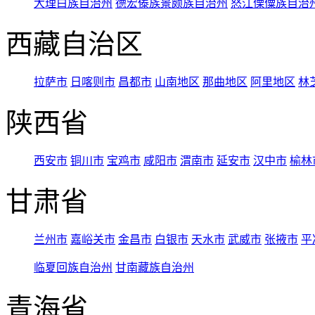
大理白族自治州
德宏傣族景颇族自治州
怒江傈僳族自治
西藏自治区
拉萨市
日喀则市
昌都市
山南地区
那曲地区
阿里地区
林
陕西省
西安市
铜川市
宝鸡市
咸阳市
渭南市
延安市
汉中市
榆林
甘肃省
兰州市
嘉峪关市
金昌市
白银市
天水市
武威市
张掖市
平
临夏回族自治州
甘南藏族自治州
青海省