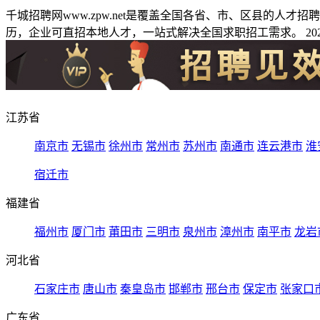
千城招聘网www.zpw.net是覆盖全国各省、市、区县的人
历，企业可直招本地人才，一站式解决全国求职招工需求。 2026
江苏省
南京市
无锡市
徐州市
常州市
苏州市
南通市
连云港市
淮
宿迁市
福建省
福州市
厦门市
莆田市
三明市
泉州市
漳州市
南平市
龙岩
河北省
石家庄市
唐山市
秦皇岛市
邯郸市
邢台市
保定市
张家口
广东省