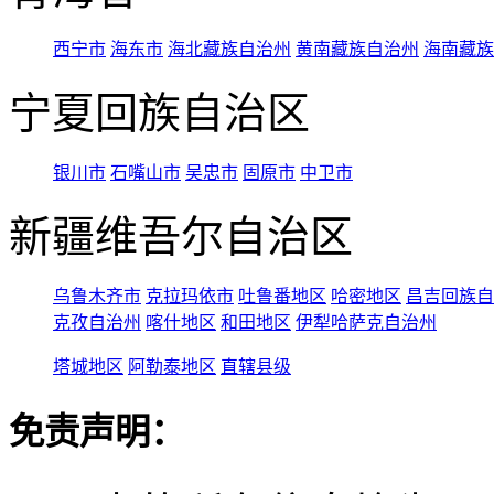
西宁市
海东市
海北藏族自治州
黄南藏族自治州
海南藏族
宁夏回族自治区
银川市
石嘴山市
吴忠市
固原市
中卫市
新疆维吾尔自治区
乌鲁木齐市
克拉玛依市
吐鲁番地区
哈密地区
昌吉回族自
克孜自治州
喀什地区
和田地区
伊犁哈萨克自治州
塔城地区
阿勒泰地区
直辖县级
免责声明：