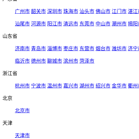
广州市
韶关市
深圳市
珠海市
汕头市
佛山市
江门市
湛江
汕尾市
河源市
阳江市
清远市
东莞市
中山市
潮州市
揭阳
山东省
济南市
青岛市
淄博市
枣庄市
东营市
烟台市
潍坊市
济宁
临沂市
德州市
聊城市
滨州市
菏泽市
浙江省
杭州市
宁波市
温州市
嘉兴市
湖州市
绍兴市
金华市
衢州
北京
北京市
天津
天津市