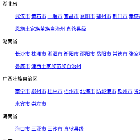
湖北省
武汉市
黄石市
十堰市
宜昌市
襄阳市
鄂州市
荆门市
孝感
恩施土家族苗族自治州
直辖县级
湖南省
长沙市
株洲市
湘潭市
衡阳市
邵阳市
岳阳市
常德市
张家
娄底市
湘西土家族苗族自治州
广西壮族自治区
南宁市
柳州市
桂林市
梧州市
北海市
防城港市
钦州市
贵
来宾市
崇左市
海南省
海口市
三亚市
三沙市
直辖县级