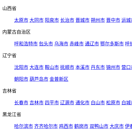
山西省
太原市
大同市
阳泉市
长治市
晋城市
朔州市
晋中市
运城
内蒙古自治区
呼和浩特市
包头市
乌海市
赤峰市
通辽市
鄂尔多斯市
呼
辽宁省
沈阳市
大连市
鞍山市
抚顺市
本溪市
丹东市
锦州市
营口
朝阳市
葫芦岛市
金普新区
吉林省
长春市
吉林市
四平市
辽源市
通化市
白山市
松原市
白城
黑龙江省
哈尔滨市
齐齐哈尔市
鸡西市
鹤岗市
双鸭山市
大庆市
伊