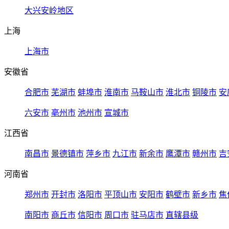
大兴安岭地区
上海
上海市
安徽省
合肥市
芜湖市
蚌埠市
淮南市
马鞍山市
淮北市
铜陵市
安
六安市
亳州市
池州市
宣城市
江西省
南昌市
景德镇市
萍乡市
九江市
新余市
鹰潭市
赣州市
吉
河南省
郑州市
开封市
洛阳市
平顶山市
安阳市
鹤壁市
新乡市
焦
南阳市
商丘市
信阳市
周口市
驻马店市
直辖县级