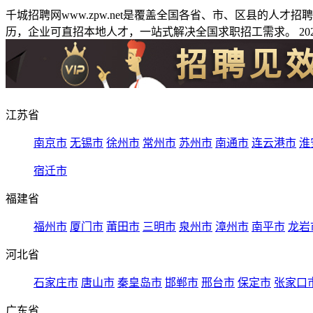
千城招聘网www.zpw.net是覆盖全国各省、市、区县的人
历，企业可直招本地人才，一站式解决全国求职招工需求。 2026
江苏省
南京市
无锡市
徐州市
常州市
苏州市
南通市
连云港市
淮
宿迁市
福建省
福州市
厦门市
莆田市
三明市
泉州市
漳州市
南平市
龙岩
河北省
石家庄市
唐山市
秦皇岛市
邯郸市
邢台市
保定市
张家口
广东省