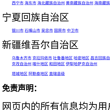
西宁市
海东市
海北藏族自治州
黄南藏族自治州
海南藏族
宁夏回族自治区
银川市
石嘴山市
吴忠市
固原市
中卫市
新疆维吾尔自治区
乌鲁木齐市
克拉玛依市
吐鲁番地区
哈密地区
昌吉回族自
克孜自治州
喀什地区
和田地区
伊犁哈萨克自治州
塔城地区
阿勒泰地区
直辖县级
免责声明：
网页内的所有信息均为用