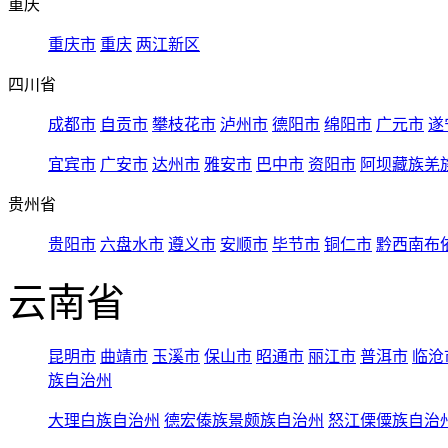
重庆
重庆市
重庆
两江新区
四川省
成都市
自贡市
攀枝花市
泸州市
德阳市
绵阳市
广元市
遂
宜宾市
广安市
达州市
雅安市
巴中市
资阳市
阿坝藏族羌
贵州省
贵阳市
六盘水市
遵义市
安顺市
毕节市
铜仁市
黔西南布
云南省
昆明市
曲靖市
玉溪市
保山市
昭通市
丽江市
普洱市
临沧
族自治州
大理白族自治州
德宏傣族景颇族自治州
怒江傈僳族自治