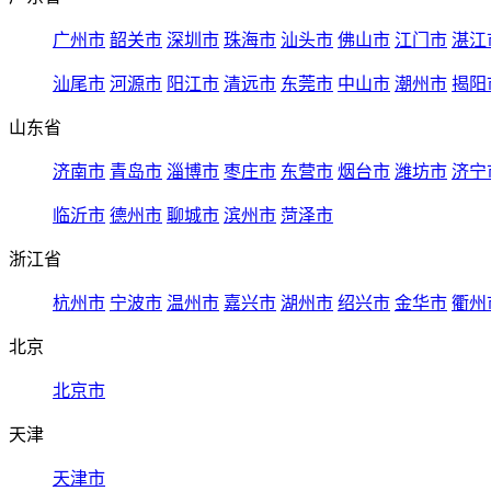
广州市
韶关市
深圳市
珠海市
汕头市
佛山市
江门市
湛江
汕尾市
河源市
阳江市
清远市
东莞市
中山市
潮州市
揭阳
山东省
济南市
青岛市
淄博市
枣庄市
东营市
烟台市
潍坊市
济宁
临沂市
德州市
聊城市
滨州市
菏泽市
浙江省
杭州市
宁波市
温州市
嘉兴市
湖州市
绍兴市
金华市
衢州
北京
北京市
天津
天津市