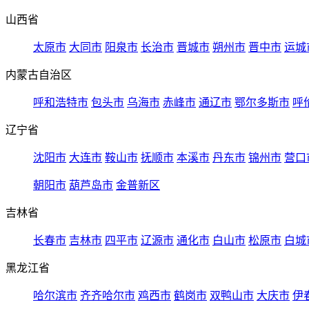
山西省
太原市
大同市
阳泉市
长治市
晋城市
朔州市
晋中市
运城
内蒙古自治区
呼和浩特市
包头市
乌海市
赤峰市
通辽市
鄂尔多斯市
呼
辽宁省
沈阳市
大连市
鞍山市
抚顺市
本溪市
丹东市
锦州市
营口
朝阳市
葫芦岛市
金普新区
吉林省
长春市
吉林市
四平市
辽源市
通化市
白山市
松原市
白城
黑龙江省
哈尔滨市
齐齐哈尔市
鸡西市
鹤岗市
双鸭山市
大庆市
伊