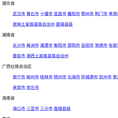
湖北省
武汉市
黄石市
十堰市
宜昌市
襄阳市
鄂州市
荆门市
孝感
恩施土家族苗族自治州
直辖县级
湖南省
长沙市
株洲市
湘潭市
衡阳市
邵阳市
岳阳市
常德市
张家
娄底市
湘西土家族苗族自治州
广西壮族自治区
南宁市
柳州市
桂林市
梧州市
北海市
防城港市
钦州市
贵
来宾市
崇左市
海南省
海口市
三亚市
三沙市
直辖县级