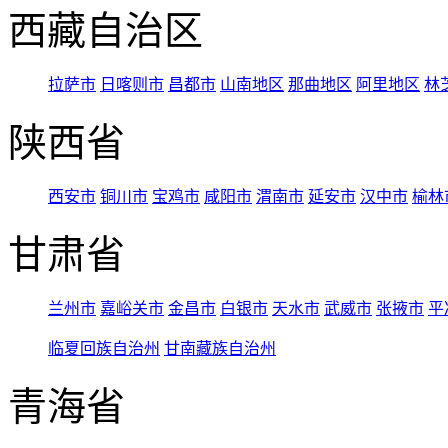
西藏自治区
拉萨市
日喀则市
昌都市
山南地区
那曲地区
阿里地区
林
陕西省
西安市
铜川市
宝鸡市
咸阳市
渭南市
延安市
汉中市
榆林
甘肃省
兰州市
嘉峪关市
金昌市
白银市
天水市
武威市
张掖市
平
临夏回族自治州
甘南藏族自治州
青海省