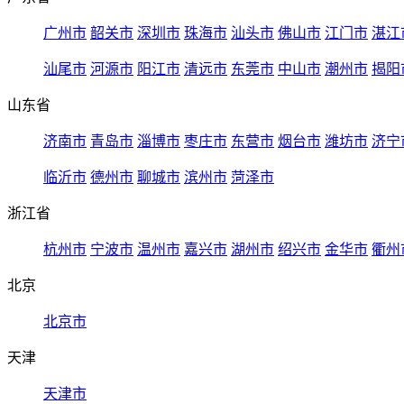
广州市
韶关市
深圳市
珠海市
汕头市
佛山市
江门市
湛江
汕尾市
河源市
阳江市
清远市
东莞市
中山市
潮州市
揭阳
山东省
济南市
青岛市
淄博市
枣庄市
东营市
烟台市
潍坊市
济宁
临沂市
德州市
聊城市
滨州市
菏泽市
浙江省
杭州市
宁波市
温州市
嘉兴市
湖州市
绍兴市
金华市
衢州
北京
北京市
天津
天津市