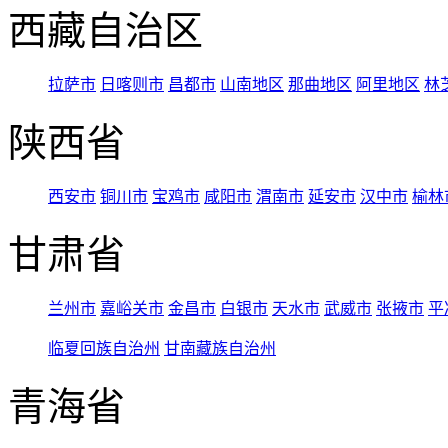
西藏自治区
拉萨市
日喀则市
昌都市
山南地区
那曲地区
阿里地区
林
陕西省
西安市
铜川市
宝鸡市
咸阳市
渭南市
延安市
汉中市
榆林
甘肃省
兰州市
嘉峪关市
金昌市
白银市
天水市
武威市
张掖市
平
临夏回族自治州
甘南藏族自治州
青海省