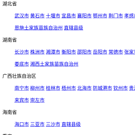
湖北省
武汉市
黄石市
十堰市
宜昌市
襄阳市
鄂州市
荆门市
孝感
恩施土家族苗族自治州
直辖县级
湖南省
长沙市
株洲市
湘潭市
衡阳市
邵阳市
岳阳市
常德市
张家
娄底市
湘西土家族苗族自治州
广西壮族自治区
南宁市
柳州市
桂林市
梧州市
北海市
防城港市
钦州市
贵
来宾市
崇左市
海南省
海口市
三亚市
三沙市
直辖县级