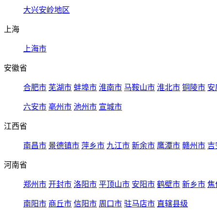
大兴安岭地区
上海
上海市
安徽省
合肥市
芜湖市
蚌埠市
淮南市
马鞍山市
淮北市
铜陵市
安
六安市
亳州市
池州市
宣城市
江西省
南昌市
景德镇市
萍乡市
九江市
新余市
鹰潭市
赣州市
吉
河南省
郑州市
开封市
洛阳市
平顶山市
安阳市
鹤壁市
新乡市
焦
南阳市
商丘市
信阳市
周口市
驻马店市
直辖县级