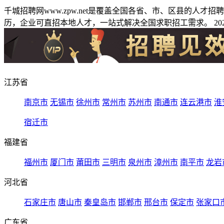
千城招聘网www.zpw.net是覆盖全国各省、市、区县的人
历，企业可直招本地人才，一站式解决全国求职招工需求。 2026
江苏省
南京市
无锡市
徐州市
常州市
苏州市
南通市
连云港市
淮
宿迁市
福建省
福州市
厦门市
莆田市
三明市
泉州市
漳州市
南平市
龙岩
河北省
石家庄市
唐山市
秦皇岛市
邯郸市
邢台市
保定市
张家口
广东省