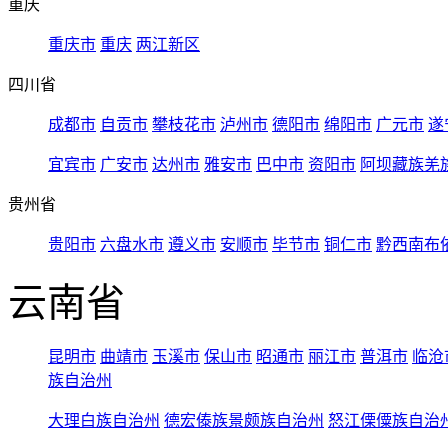
重庆
重庆市
重庆
两江新区
四川省
成都市
自贡市
攀枝花市
泸州市
德阳市
绵阳市
广元市
遂
宜宾市
广安市
达州市
雅安市
巴中市
资阳市
阿坝藏族羌
贵州省
贵阳市
六盘水市
遵义市
安顺市
毕节市
铜仁市
黔西南布
云南省
昆明市
曲靖市
玉溪市
保山市
昭通市
丽江市
普洱市
临沧
族自治州
大理白族自治州
德宏傣族景颇族自治州
怒江傈僳族自治