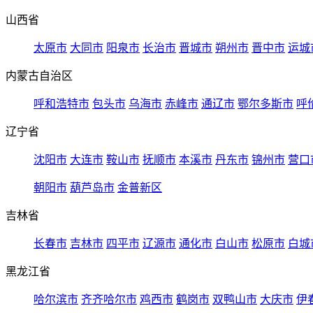
山西省
太原市
大同市
阳泉市
长治市
晋城市
朔州市
晋中市
运城
内蒙古自治区
呼和浩特市
包头市
乌海市
赤峰市
通辽市
鄂尔多斯市
呼
辽宁省
沈阳市
大连市
鞍山市
抚顺市
本溪市
丹东市
锦州市
营口
朝阳市
葫芦岛市
金普新区
吉林省
长春市
吉林市
四平市
辽源市
通化市
白山市
松原市
白城
黑龙江省
哈尔滨市
齐齐哈尔市
鸡西市
鹤岗市
双鸭山市
大庆市
伊