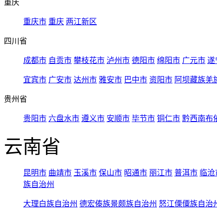
重庆
重庆市
重庆
两江新区
四川省
成都市
自贡市
攀枝花市
泸州市
德阳市
绵阳市
广元市
遂
宜宾市
广安市
达州市
雅安市
巴中市
资阳市
阿坝藏族羌
贵州省
贵阳市
六盘水市
遵义市
安顺市
毕节市
铜仁市
黔西南布
云南省
昆明市
曲靖市
玉溪市
保山市
昭通市
丽江市
普洱市
临沧
族自治州
大理白族自治州
德宏傣族景颇族自治州
怒江傈僳族自治