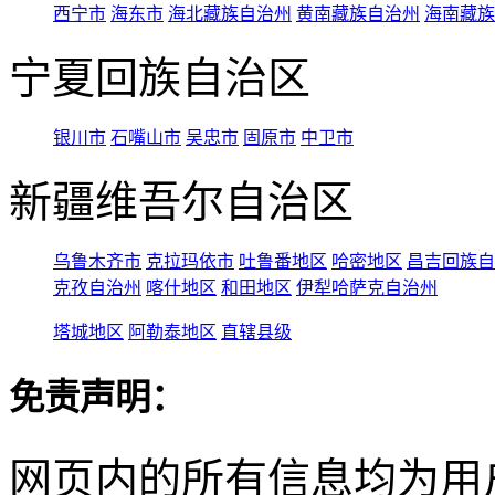
西宁市
海东市
海北藏族自治州
黄南藏族自治州
海南藏族
宁夏回族自治区
银川市
石嘴山市
吴忠市
固原市
中卫市
新疆维吾尔自治区
乌鲁木齐市
克拉玛依市
吐鲁番地区
哈密地区
昌吉回族自
克孜自治州
喀什地区
和田地区
伊犁哈萨克自治州
塔城地区
阿勒泰地区
直辖县级
免责声明：
网页内的所有信息均为用