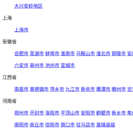
大兴安岭地区
上海
上海市
安徽省
合肥市
芜湖市
蚌埠市
淮南市
马鞍山市
淮北市
铜陵市
安
六安市
亳州市
池州市
宣城市
江西省
南昌市
景德镇市
萍乡市
九江市
新余市
鹰潭市
赣州市
吉
河南省
郑州市
开封市
洛阳市
平顶山市
安阳市
鹤壁市
新乡市
焦
南阳市
商丘市
信阳市
周口市
驻马店市
直辖县级