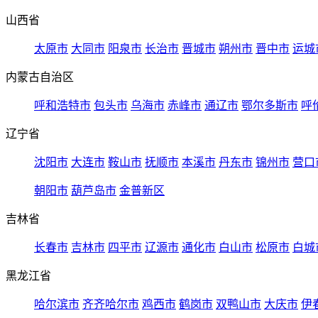
山西省
太原市
大同市
阳泉市
长治市
晋城市
朔州市
晋中市
运城
内蒙古自治区
呼和浩特市
包头市
乌海市
赤峰市
通辽市
鄂尔多斯市
呼
辽宁省
沈阳市
大连市
鞍山市
抚顺市
本溪市
丹东市
锦州市
营口
朝阳市
葫芦岛市
金普新区
吉林省
长春市
吉林市
四平市
辽源市
通化市
白山市
松原市
白城
黑龙江省
哈尔滨市
齐齐哈尔市
鸡西市
鹤岗市
双鸭山市
大庆市
伊