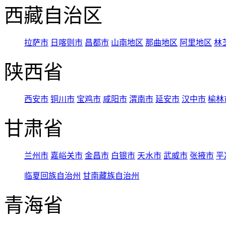
西藏自治区
拉萨市
日喀则市
昌都市
山南地区
那曲地区
阿里地区
林
陕西省
西安市
铜川市
宝鸡市
咸阳市
渭南市
延安市
汉中市
榆林
甘肃省
兰州市
嘉峪关市
金昌市
白银市
天水市
武威市
张掖市
平
临夏回族自治州
甘南藏族自治州
青海省