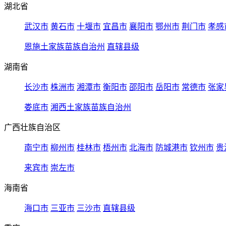
湖北省
武汉市
黄石市
十堰市
宜昌市
襄阳市
鄂州市
荆门市
孝感
恩施土家族苗族自治州
直辖县级
湖南省
长沙市
株洲市
湘潭市
衡阳市
邵阳市
岳阳市
常德市
张家
娄底市
湘西土家族苗族自治州
广西壮族自治区
南宁市
柳州市
桂林市
梧州市
北海市
防城港市
钦州市
贵
来宾市
崇左市
海南省
海口市
三亚市
三沙市
直辖县级