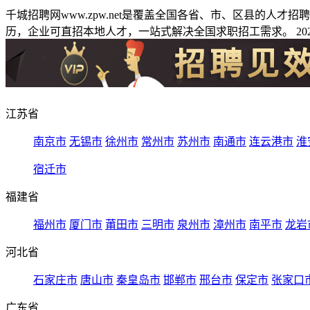
千城招聘网www.zpw.net是覆盖全国各省、市、区县的人
历，企业可直招本地人才，一站式解决全国求职招工需求。 2026
江苏省
南京市
无锡市
徐州市
常州市
苏州市
南通市
连云港市
淮
宿迁市
福建省
福州市
厦门市
莆田市
三明市
泉州市
漳州市
南平市
龙岩
河北省
石家庄市
唐山市
秦皇岛市
邯郸市
邢台市
保定市
张家口
广东省