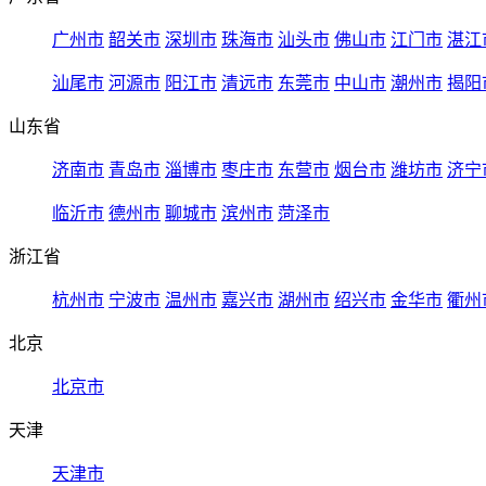
广州市
韶关市
深圳市
珠海市
汕头市
佛山市
江门市
湛江
汕尾市
河源市
阳江市
清远市
东莞市
中山市
潮州市
揭阳
山东省
济南市
青岛市
淄博市
枣庄市
东营市
烟台市
潍坊市
济宁
临沂市
德州市
聊城市
滨州市
菏泽市
浙江省
杭州市
宁波市
温州市
嘉兴市
湖州市
绍兴市
金华市
衢州
北京
北京市
天津
天津市